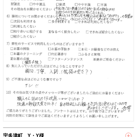
宇多津町 Y・Y様