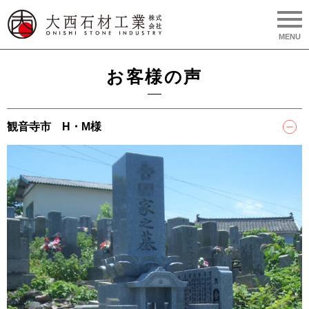
MENU
HOME
お客様の声
お知らせ
観音寺市 H・M様
大西石材の墓石
会社案内・工場設備
文字彫刻
お墓のメンテナンス
石製品・パワーストーン
公共・社寺工事