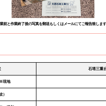
業前と作業終了後の写真を郵送
もしくはメールにてご報告致しま
状
石塔三重
※現地
紋）