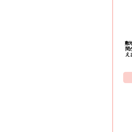
敷
間
え