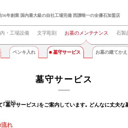
治36年創業 国内最大級の自社工場完備 西讃唯一の全優石加盟店
案内・工場設備
文字彫刻
お墓のメンテナンス
石製
ペンキ入れ
墓守サービス
お墓の建てかえ
墓守サービス
て
｢
墓守サービス
｣をご案内しています｡ どんなに丈夫な
の流れ