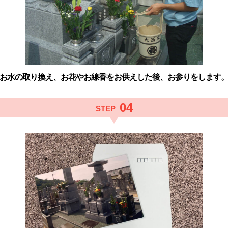
お水の取り換え、お花やお線香を
お供えした後、お参りをします
04
STEP