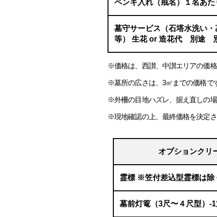
ペンキ入れ（戒名）１名あた
墓守サービス（石塔水洗い・
等） 生花 or 造花代 別途
※価格は、西讃、中讃エリアの価格
※墓所の広さは、3㎡までの価格で
※外柵の目地ハズレ、据え直しの場
※現地確認の上、最終価格を決定さ
オプションクリ
霊標 ※笠付差込型霊標は除く
墓前灯篭（3尺〜４尺型）-1対