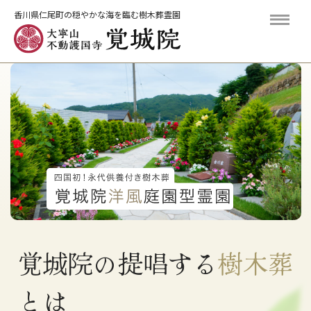
ME
香川県仁尾町の穏やかな海を臨む樹木葬霊園
覚城院の提唱する
樹木葬
とは