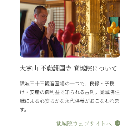
大寧山 不動護国寺 覚城院について
讃岐三十三観音霊場の一つで、良縁・子授
け・安産の御利益で知られる古刹。覚城院住
職による心安らかな永代供養がおこなわれま
す。
覚城院ウェブサイトへ