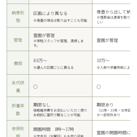
骨壺から出して納め
納骨形
区画により異なる
※埋葬後は遺骨を取り出
態
※骨壺の場合は取り出すことも可能
しい
霊園が管理
管理
霊園が管理
※常駐スタッフが管理、清掃しま
す。
8.6万〜
10万〜
費用
※選んだ区間ごとに異なる
※人数や供養年数により
永代供
○
○
養
期限なし
期限あり
供養年
植栽維持費をお支払いいただく限り
（13年・33年・50年目）
数
永続的に墓所で眠ることが可能
※一部例外あり
参拝形
開園時間 8時〜17時
霊園の開園時間に限
態
※定休日（水曜日）もお参り可能